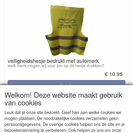
veiligheidshesje bedrukt met automerk
welk merk mogen wij voor jou op dit hesje drukken?
€ 10.95
Details
Welkom! Deze website maakt gebruik
van cookies
Reviews
Leuk dat je onze site bezoekt. Geef hier aan welke cookies we
mogen plaatsen. De noodzakelijke cookies verzamelen geen
Er zijn geen reviews beschikbaar in de huidige taal
persoonsgegevens. De overige cookies helpen ons de site en je
Schrijf een review
bezoekerservaring te verbeteren. Ook helpen ze ons om onze