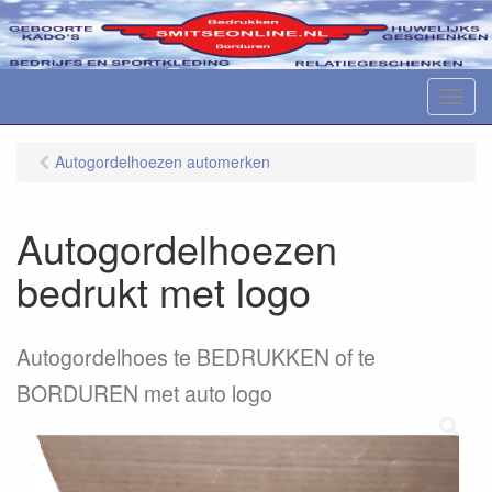
M
e
n
Autogordelhoezen automerken
u
Autogordelhoezen
bedrukt met logo
Autogordelhoes te BEDRUKKEN of te
BORDUREN met auto logo