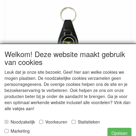
Welkom! Deze website maakt gebruik
van cookies
Sleutelhanger met naam
Bedrukt met naam
Leuk dat je onze site bezoekt. Geef hier aan welke cookies we
€ 7.95
mogen plaatsen. De noodzakelijke cookies verzamelen geen
persoonsgegevens. De overige cookies helpen ons de site en je
bezoekerservaring te verbeteren. Ook helpen ze ons om onze
producten beter bij je onder de aandacht te brengen. Ga je voor
een optimaal werkende website inclusief alle voordelen? Vink dan
alle vakjes aan!
Smitseonline.nl / Jasappel 7 / 9076 LE St. Annaparochie / tel.
Noodzakelijk
Voorkeuren
Statistieken
0518-403413 / E-mail info@smitseonline.nl / webwinkel
www.smitseonline.nl / K.v.k. Leeuwarden nr. 01122450 / Bank
Marketing
Opslaan
NL41RABO 0138682933 / BIC nr. RABONL2U