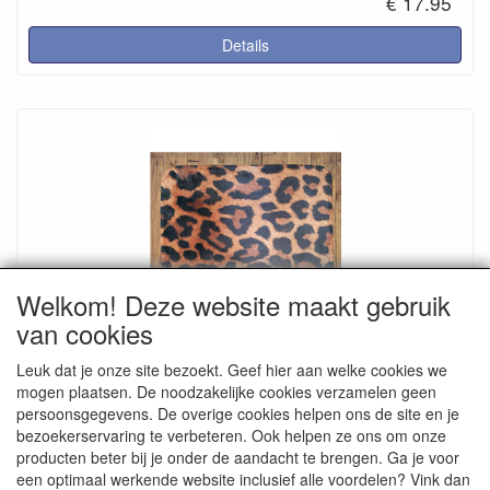
€ 17.95
Details
Welkom! Deze website maakt gebruik
van cookies
Badmat met panterprint
Zachte kwaliteit, voor in huis of caravan
Leuk dat je onze site bezoekt. Geef hier aan welke cookies we
€ 17.95
mogen plaatsen. De noodzakelijke cookies verzamelen geen
persoonsgegevens. De overige cookies helpen ons de site en je
Details
bezoekerservaring te verbeteren. Ook helpen ze ons om onze
producten beter bij je onder de aandacht te brengen. Ga je voor
een optimaal werkende website inclusief alle voordelen? Vink dan