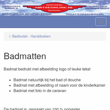
M
e
n
Badtextiel - Handdoeken
u
Badmatten
Badmat bedrukt met afbeelding logo of leuke tekst
Badmat natuurlijk bij het bad of douche
Badmat met afbeelding of naam voor de kinderkamer
Badmat met foto in de caravan
De badmat is gemaakt van 100 % polyester