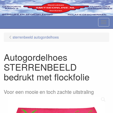
M
e
n
sterrenbeeld autogordelhoes
u
Autogordelhoes
STERRENBEELD
bedrukt met flockfolie
Voor een mooie en toch zachte uitstraling