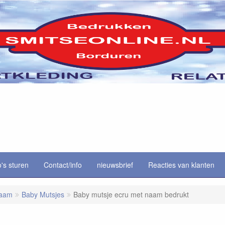
o's sturen
Contact/info
nieuwsbrief
Reacties van klanten
naam
Baby Mutsjes
Baby mutsje ecru met naam bedrukt