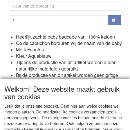
Heerlijk zachte baby badcape van 100% katoen
Op de capuchon borduren wij de naam van de baby
Merk Funnies
Kleur Aquablauw
Tijdens de productie van dit artikel worden alleen
natuurlijke materialen gebruikt
Bij de productie van dit artikel worden geen giftige
stoffen gebruikt
Welkom! Deze website maakt gebruik
van cookies
Reviews
Leuk dat je onze site bezoekt. Geef hier aan welke cookies we
mogen plaatsen. De noodzakelijke cookies verzamelen geen
Er zijn geen reviews beschikbaar in de huidige taal
persoonsgegevens. De overige cookies helpen ons de site en je
bezoekerservaring te verbeteren. Ook helpen ze ons om onze
Schrijf een review
producten beter bij je onder de aandacht te brengen. Ga je voor