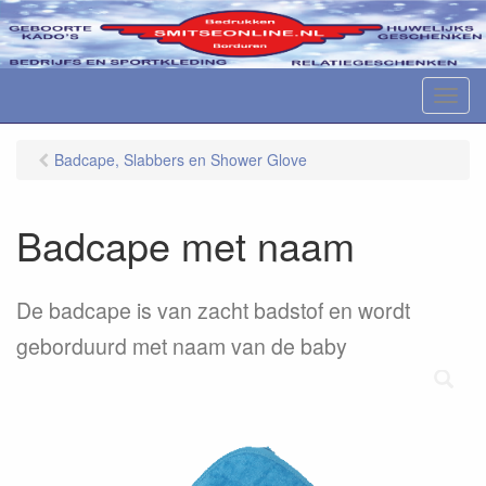
M
e
n
Badcape, Slabbers en Shower Glove
u
Badcape met naam
De badcape is van zacht badstof en wordt
geborduurd met naam van de baby