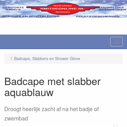
M
e
n
Badcape, Slabbers en Shower Glove
u
Badcape met slabber
aquablauw
Droogt heerlijk zacht af na het badje of
zwembad