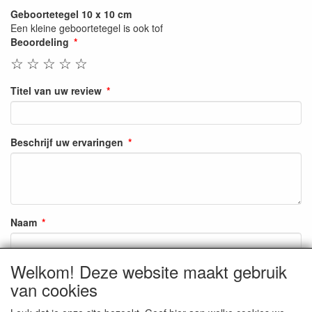
Geboortetegel 10 x 10 cm
Een kleine geboortetegel is ook tof
Beoordeling
☆
☆
☆
☆
☆
Titel van uw review
Beschrijf uw ervaringen
Naam
Welkom! Deze website maakt gebruik
Zoals op onze site weergegeven
van cookies
E-mail