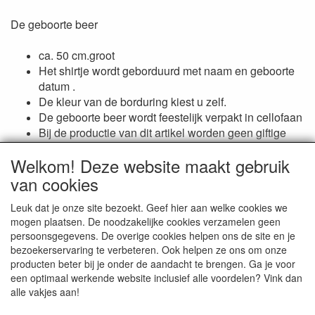
De geboorte beer
ca. 50 cm.groot
Het shirtje wordt geborduurd met naam en geboorte
datum .
De kleur van de borduring kiest u zelf.
De geboorte beer wordt feestelijk verpakt in cellofaan
Bij de productie van dit artikel worden geen giftige
stoffen gebruikt
Welkom! Deze website maakt gebruik
van cookies
Reviews
Leuk dat je onze site bezoekt. Geef hier aan welke cookies we
mogen plaatsen. De noodzakelijke cookies verzamelen geen
Er zijn geen reviews beschikbaar in de huidige taal
persoonsgegevens. De overige cookies helpen ons de site en je
Schrijf een review
bezoekerservaring te verbeteren. Ook helpen ze ons om onze
producten beter bij je onder de aandacht te brengen. Ga je voor
een optimaal werkende website inclusief alle voordelen? Vink dan
alle vakjes aan!
Smitseonline.nl / Jasappel 7 / 9076 LE St. Annaparochie / tel.