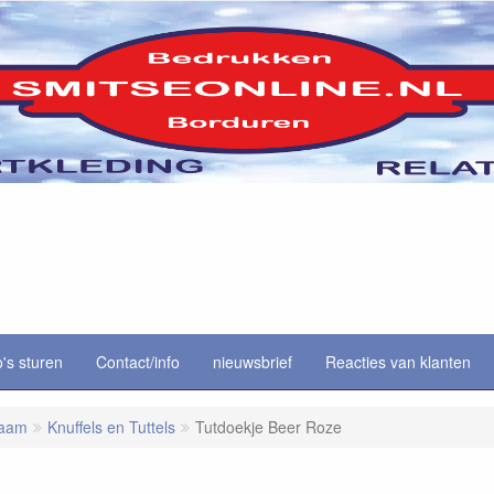
o's sturen
Contact/info
nieuwsbrief
Reacties van klanten
naam
Knuffels en Tuttels
Tutdoekje Beer Roze