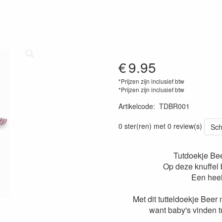
€
9.95
*Prijzen zijn inclusief btw
*Prijzen zijn inclusief btw
Artikelcode
:
TDBR001
0 ster(ren) met 0 review(s)
Sch
Tutdoekje Bee
Op deze knuffel
Een heel
Met dit tutteldoekje Beer
want baby's vinden tu