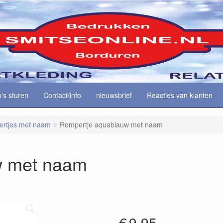
o's sturen
Contact/info
nieuwsbrief
Reacties van klanten
rtjes met naam
Rompertje aquablauw met naam
w met naam
€
9.95