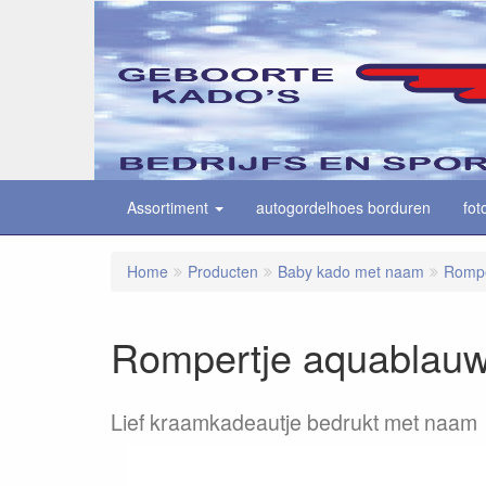
Assortiment
autogordelhoes borduren
fot
Home
Producten
Baby kado met naam
Rompe
Rompertje aquablau
Lief kraamkadeautje bedrukt met naam