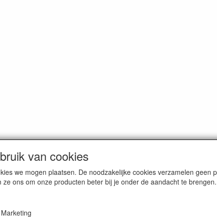
ruik van cookies
cookies we mogen plaatsen. De noodzakelijke cookies verzamelen geen
n ze ons om onze producten beter bij je onder de aandacht te brengen.
ochie / tel. 0518-403413 / E-mail info@smitseonline.nl / webwinkel www
Marketing
Bank NL41RABO 0138682933 / BIC nr. RABONL2U