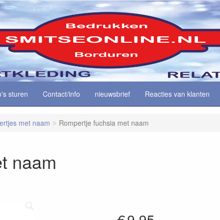
o's sturen
Contact/info
nieuwsbrief
Reacties van klanten
rtjes met naam
Rompertje fuchsia met naam
et naam
€
9.95