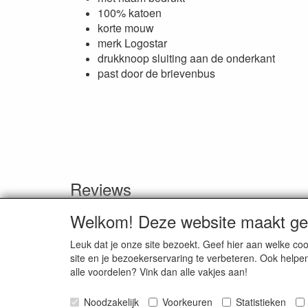
100% katoen
korte mouw
merk Logostar
drukknoop sluiting aan de onderkant
past door de brievenbus
Reviews
Er zijn geen reviews beschikbaar in de huidige taal
Welkom! Deze website maakt geb
Schrijf een review
Leuk dat je onze site bezoekt. Geef hier aan welke 
site en je bezoekerservaring te verbeteren. Ook helpe
alle voordelen? Vink dan alle vakjes aan!
Smitseonline.nl / Jasappel 7 / 9076 LE St. Annapar
Noodzakelijk
Voorkeuren
Statistieken