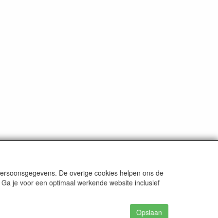
 persoonsgegevens. De overige cookies helpen ons de
 Ga je voor een optimaal werkende website inclusief
.smitseonline.nl / K.v.k. Leeuwarden nr. 01122450 /
Opslaan