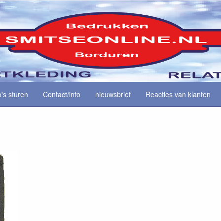
o's sturen
Contact/info
nieuwsbrief
Reacties van klanten