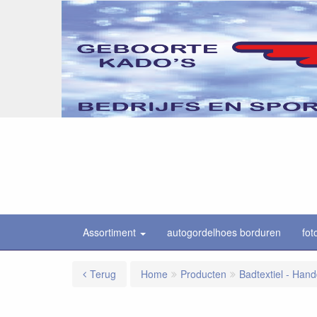
Assortiment
autogordelhoes borduren
fot
Terug
Home
Producten
Badtextiel - Han