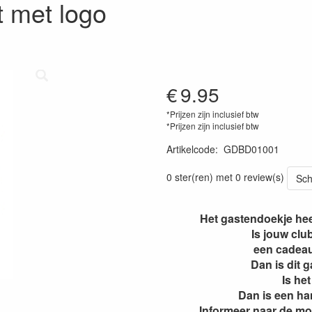
 met logo
€
9.95
*Prijzen zijn inclusief btw
*Prijzen zijn inclusief btw
Artikelcode
:
GDBD01001
0 ster(ren) met 0 review(s)
Sch
Het gastendoekje hee
Is jouw clu
een cadeau,
Dan is dit 
Is he
Dan is een ha
Informeer naar de mo