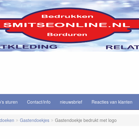
o's sturen
Contact/info
nieuwsbrief
Reacties van klanten
ddoeken
Gastendoekjes
Gastendoekje bedrukt met logo