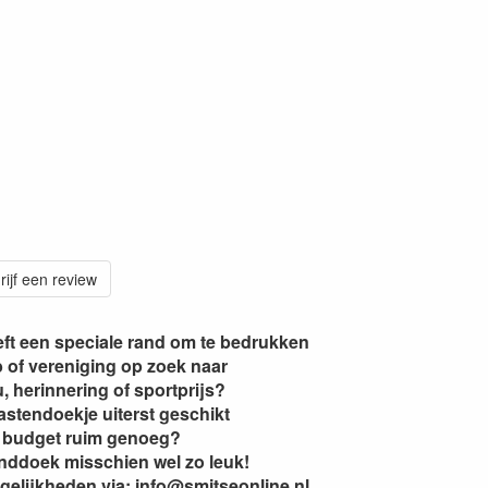
rijf een review
ft een speciale rand om te bedrukken
b of vereniging op zoek naar
 herinnering of sportprijs?
gastendoekje uiterst geschikt
t budget ruim genoeg?
nddoek misschien wel zo leuk!
gelijkheden via: info@smitseonline.nl