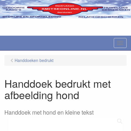
M
e
n
Handdoeken bedrukt
u
Handdoek bedrukt met
afbeelding hond
Handdoek met hond en kleine tekst