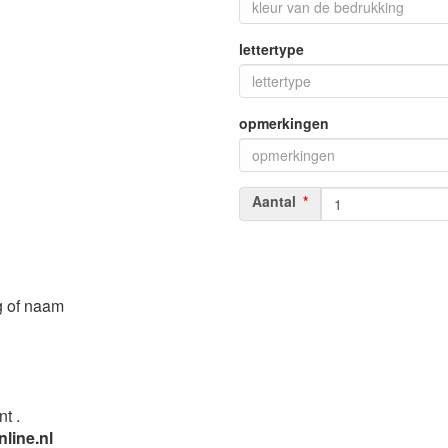
lettertype
opmerkingen
Aantal
g of naam
t .
line.nl