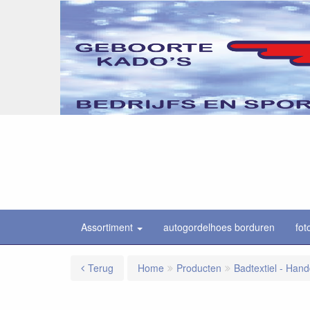
Assortiment
autogordelhoes borduren
fot
Terug
Home
Producten
Badtextiel - Han