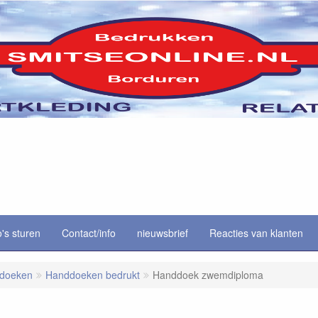
o's sturen
Contact/info
nieuwsbrief
Reacties van klanten
ddoeken
Handdoeken bedrukt
Handdoek zwemdiploma