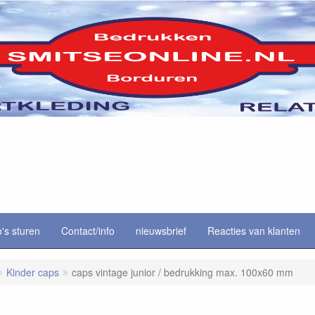
o's sturen
Contact/info
nieuwsbrief
Reacties van klanten
Kinder caps
caps vintage junior / bedrukking max. 100x60 mm