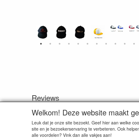
Reviews
Er zijn geen reviews beschikbaar in de huidige taal
Welkom! Deze website maakt geb
Schrijf een review
Leuk dat je onze site bezoekt. Geef hier aan welke 
site en je bezoekerservaring te verbeteren. Ook helpe
alle voordelen? Vink dan alle vakjes aan!