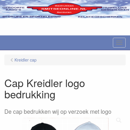
M
e
n
Kreidler cap
u
Cap Kreidler logo
bedrukking
De cap bedrukken wij op verzoek met logo