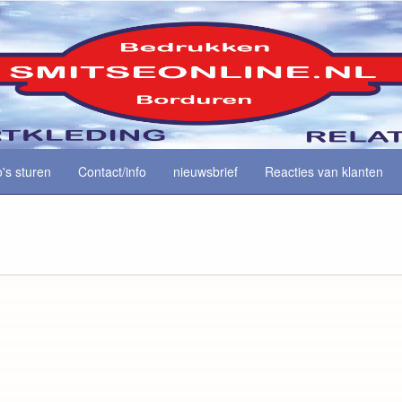
o's sturen
Contact/info
nieuwsbrief
Reacties van klanten