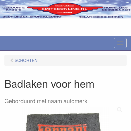
M
e
n
SCHORTEN
u
Badlaken voor hem
Geborduurd met naam automerk