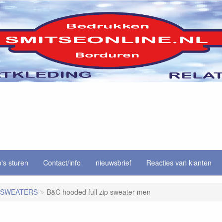
o's sturen
Contact/info
nieuwsbrief
Reacties van klanten
SWEATERS
B&C hooded full zip sweater men