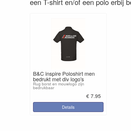
een T-shirt en/of een polo erbij 
B&C inspire Poloshirt men
bedrukt met div logo's
Rug borst en mouwlogo zijn
bedrukbaar
€ 7.95
Details