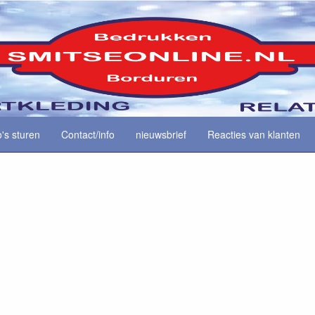
o's sturen
Contact/info
nieuwsbrief
Reacties van klanten