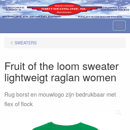
M
e
n
SWEATERS
u
Fruit of the loom sweater
lightweigt raglan women
Rug borst en mouwlogo zijn bedrukbaar met
flex of flock