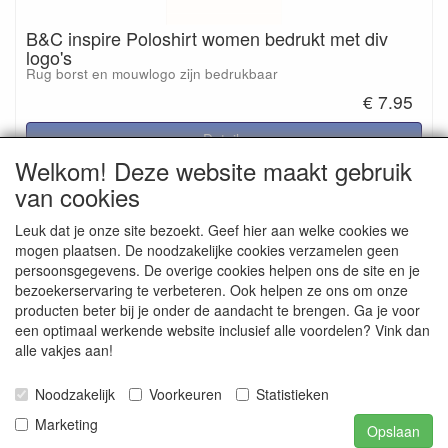
B&C inspire Poloshirt women bedrukt met div
logo's
Rug borst en mouwlogo zijn bedrukbaar
€ 7.95
Details
Welkom! Deze website maakt gebruik
van cookies
Reviews
Leuk dat je onze site bezoekt. Geef hier aan welke cookies we
mogen plaatsen. De noodzakelijke cookies verzamelen geen
Er zijn geen reviews beschikbaar in de huidige taal
persoonsgegevens. De overige cookies helpen ons de site en je
bezoekerservaring te verbeteren. Ook helpen ze ons om onze
Schrijf een review
producten beter bij je onder de aandacht te brengen. Ga je voor
een optimaal werkende website inclusief alle voordelen? Vink dan
alle vakjes aan!
Smitseonline.nl / Jasappel 7 / 9076 LE St. Annaparochie / tel.
Noodzakelijk
Voorkeuren
Statistieken
0518-403413 / E-mail info@smitseonline.nl / webwinkel
www.smitseonline.nl / K.v.k. Leeuwarden nr. 01122450 / Bank
Marketing
Opslaan
NL41RABO 0138682933 / BIC nr. RABONL2U