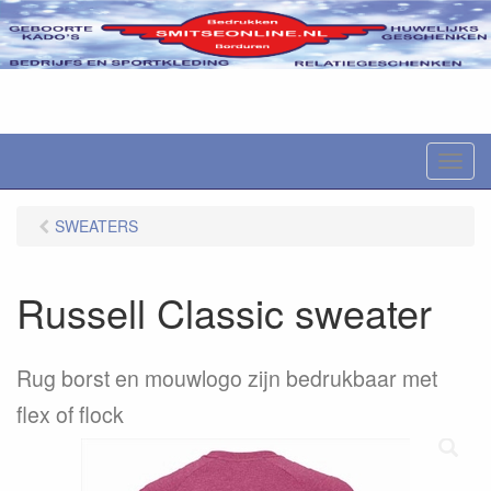
M
e
n
SWEATERS
u
Russell Classic sweater
Rug borst en mouwlogo zijn bedrukbaar met
flex of flock