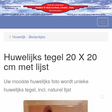
M
e
n
Huwelijk - Bedankjes
u
Huwelijks tegel 20 X 20
cm met lijst
Uw mooiste huwelijks foto wordt unieke
huwelijks tegel, incl. naturel lijst