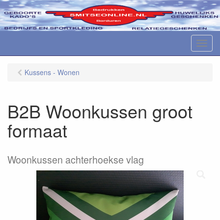
M
e
n
Kussens - Wonen
u
B2B Woonkussen groot
formaat
Woonkussen achterhoekse vlag