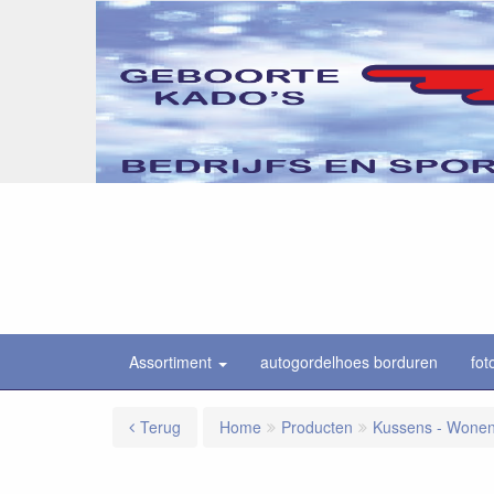
Assortiment
autogordelhoes borduren
fot
Terug
Home
Producten
Kussens - Wone