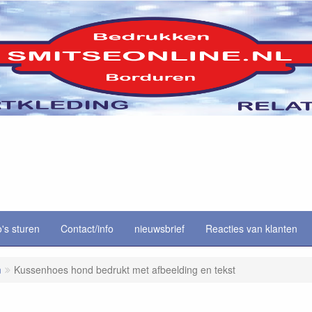
o's sturen
Contact/info
nieuwsbrief
Reacties van klanten
n
Kussenhoes hond bedrukt met afbeelding en tekst