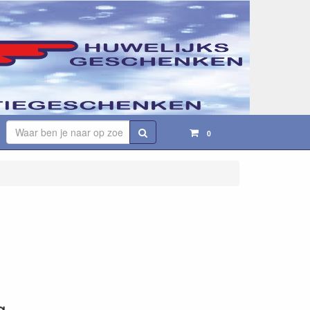
Zoeken
0
g