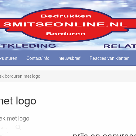
o's sturen
Contact/info
nieuwsbrief
Reacties van klanten
k borduren met logo
et logo
ek met logo
prijs op aanvraa