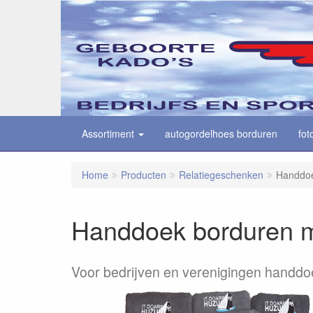
Assortiment
autogordelhoes borduren
fot
Home
Producten
Relatiegeschenken
Handdoe
Handdoek borduren m
Voor bedrijven en verenigingen handdo