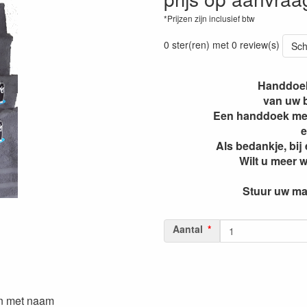
*Prijzen zijn inclusief btw
0 ster(ren) met 0 review(s)
Sch
Handdoek
van uw b
Een handdoek met 
e
Als bedankje, bij
Wilt u meer 
Stuur uw mai
Aantal
ren met naam