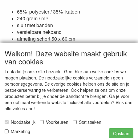
65% polyester / 35% katoen
240 gram / m ²
sluit met banden
verstelbare nekband
afmeting schort 50 x 60 cm
wasbaar tot 60°C
Welkom! Deze website maakt gebruik
van cookies
Reviews
Leuk dat je onze site bezoekt. Geef hier aan welke cookies we
mogen plaatsen. De noodzakelijke cookies verzamelen geen
Er zijn geen reviews beschikbaar in de huidige taal
persoonsgegevens. De overige cookies helpen ons de site en je
bezoekerservaring te verbeteren. Ook helpen ze ons om onze
Schrijf een review
producten beter bij je onder de aandacht te brengen. Ga je voor
een optimaal werkende website inclusief alle voordelen? Vink dan
alle vakjes aan!
Smitseonline.nl / Jasappel 7 / 9076 LE St. Annaparochie / tel.
Noodzakelijk
Voorkeuren
Statistieken
0518-403413 / E-mail info@smitseonline.nl / webwinkel
www.smitseonline.nl / K.v.k. Leeuwarden nr. 01122450 / Bank
Marketing
Opslaan
NL41RABO 0138682933 / BIC nr. RABONL2U