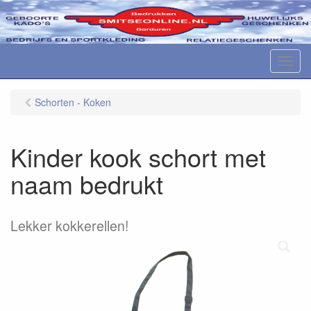
M
e
n
Schorten - Koken
u
Kinder kook schort met
naam bedrukt
Lekker kokkerellen!