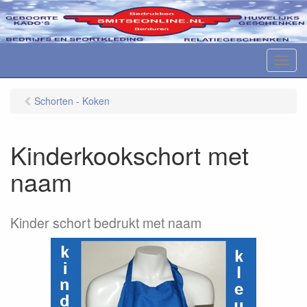
M
e
n
Schorten - Koken
u
Kinderkookschort met
naam
Kinder schort bedrukt met naam