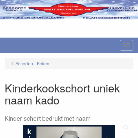
M
e
n
Schorten - Koken
u
Kinderkookschort uniek
naam kado
Kinder schort bedrukt met naam