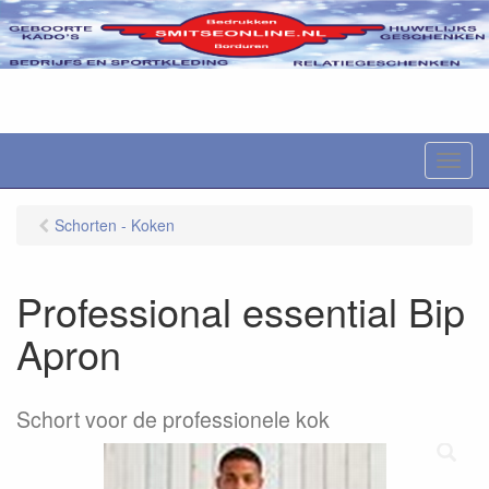
M
e
n
Schorten - Koken
u
Professional essential Bip
Apron
Schort voor de professionele kok