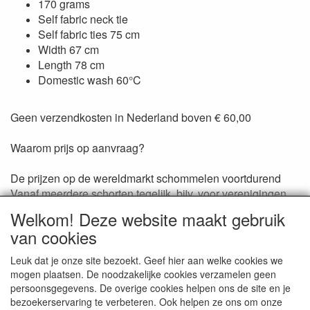
170 grams
Self fabric neck tie
Self fabric ties 75 cm
Width 67 cm
Length 78 cm
Domestic wash 60°C
Geen verzendkosten in Nederland boven € 60,00
Waarom prijs op aanvraag?
De prijzen op de wereldmarkt schommelen voortdurend
Vanaf meerdere schorten tegelijk, bijv. voor verenigingen
is staffelkorting mogelijk
Welkom! Deze website maakt gebruik
van cookies
Reviews
Leuk dat je onze site bezoekt. Geef hier aan welke cookies we
mogen plaatsen. De noodzakelijke cookies verzamelen geen
Er zijn geen reviews beschikbaar in de huidige taal
persoonsgegevens. De overige cookies helpen ons de site en je
Schrijf een review
bezoekerservaring te verbeteren. Ook helpen ze ons om onze