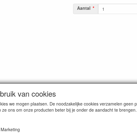
Aantal
ruik van cookies
cookies we mogen plaatsen. De noodzakelijke cookies verzamelen geen
n ze ons om onze producten beter bij je onder de aandacht te brengen.
ochie / tel. 0518-403413 / E-mail info@smitseonline.nl / webwinkel www
Marketing
Bank NL41RABO 0138682933 / BIC nr. RABONL2U