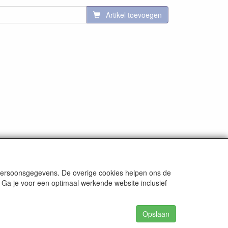
Artikel toevoegen
 persoonsgegevens. De overige cookies helpen ons de
 Ga je voor een optimaal werkende website inclusief
.smitseonline.nl / K.v.k. Leeuwarden nr. 01122450 /
Opslaan