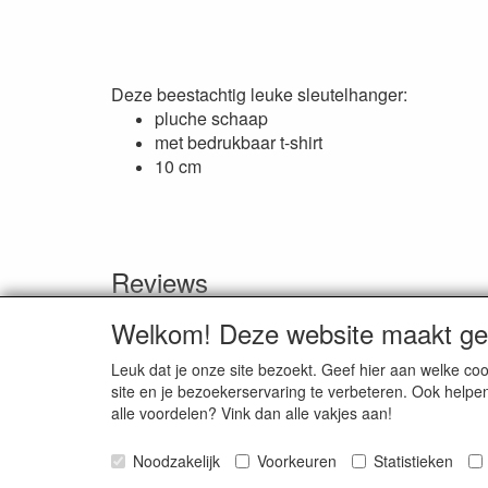
Deze beestachtig leuke sleutelhanger:
pluche schaap
met bedrukbaar t-shirt
10 cm
Reviews
Er zijn geen reviews beschikbaar in de huidige taal
Welkom! Deze website maakt geb
Schrijf een review
Leuk dat je onze site bezoekt. Geef hier aan welke 
site en je bezoekerservaring te verbeteren. Ook helpe
alle voordelen? Vink dan alle vakjes aan!
Smitseonline.nl / Jasappel 7 / 9076 LE St. Annapar
Noodzakelijk
Voorkeuren
Statistieken