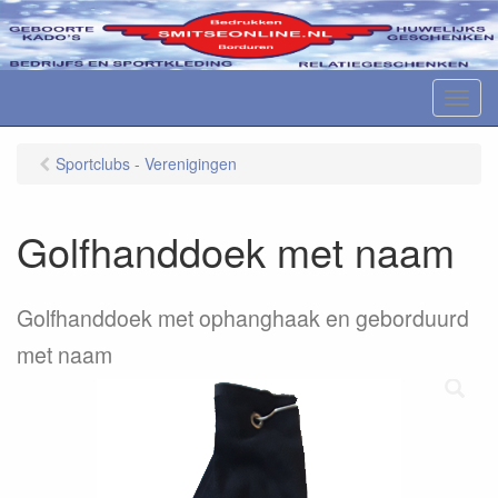
M
e
n
Sportclubs - Verenigingen
u
Golfhanddoek met naam
Golfhanddoek met ophanghaak en geborduurd
met naam