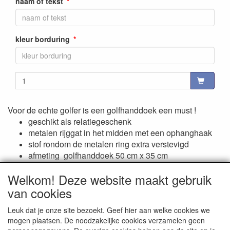
naam of tekst
kleur borduring
Voor de echte golfer is een golfhanddoek een must !
geschikt als relatiegeschenk
metalen rijggat in het midden met een ophanghaak
stof rondom de metalen ring extra verstevigd
afmeting golfhanddoek 50 cm x 35 cm
prijs is incl. een borduring van een (firma) naam
Welkom! Deze website maakt gebruik
van cookies
Reviews
Leuk dat je onze site bezoekt. Geef hier aan welke cookies we
mogen plaatsen. De noodzakelijke cookies verzamelen geen
Er zijn geen reviews beschikbaar in de huidige taal