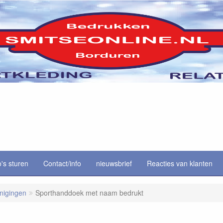
o's sturen
Contact/info
nieuwsbrief
Reacties van klanten
enigingen
Sporthanddoek met naam bedrukt