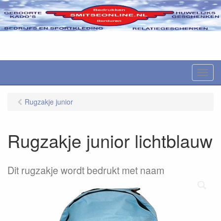
M
e
n
Rugzakje junior
u
Rugzakje junior lichtblauw
Dit rugzakje wordt bedrukt met naam