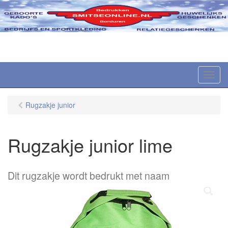
M
e
n
Rugzakje junior
u
Rugzakje junior lime
Dit rugzakje wordt bedrukt met naam