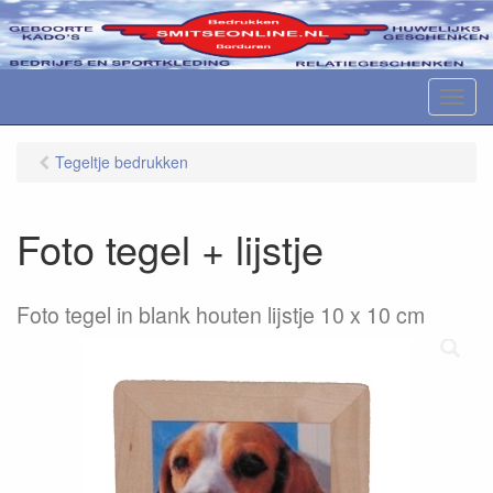
M
e
n
Tegeltje bedrukken
u
Foto tegel + lijstje
Foto tegel in blank houten lijstje 10 x 10 cm