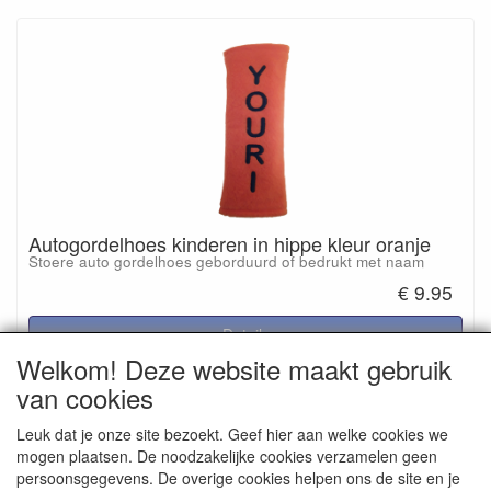
Autogordelhoes kinderen in hippe kleur oranje
Stoere auto gordelhoes geborduurd of bedrukt met naam
€ 9.95
Details
Welkom! Deze website maakt gebruik
van cookies
Reviews
Leuk dat je onze site bezoekt. Geef hier aan welke cookies we
mogen plaatsen. De noodzakelijke cookies verzamelen geen
Er zijn geen reviews beschikbaar in de huidige taal
persoonsgegevens. De overige cookies helpen ons de site en je