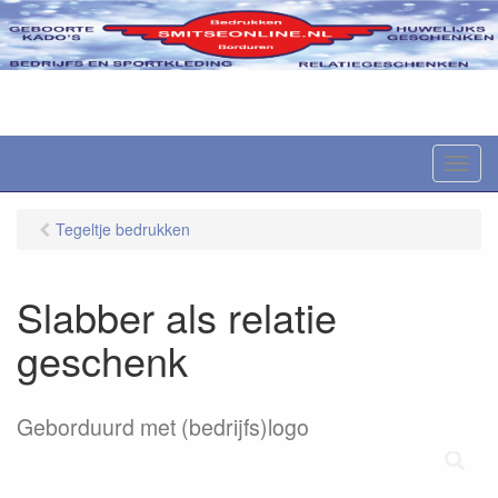
M
e
n
Tegeltje bedrukken
u
Slabber als relatie
geschenk
Geborduurd met (bedrijfs)logo