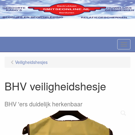
M
e
n
Veiligheidshesjes
u
BHV veiligheidshesje
BHV 'ers duidelijk herkenbaar