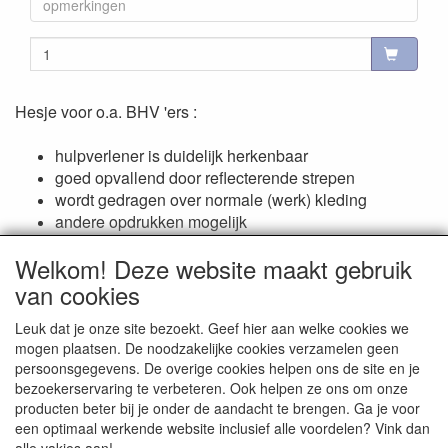
Hesje voor o.a. BHV 'ers :
hulpverlener is duidelijk herkenbaar
goed opvallend door reflecterende strepen
wordt gedragen over normale (werk) kleding
andere opdrukken mogelijk
snelle levering
Welkom! Deze website maakt gebruik
van cookies
Reviews
Leuk dat je onze site bezoekt. Geef hier aan welke cookies we
mogen plaatsen. De noodzakelijke cookies verzamelen geen
Er zijn geen reviews beschikbaar in de huidige taal
persoonsgegevens. De overige cookies helpen ons de site en je
Schrijf een review
bezoekerservaring te verbeteren. Ook helpen ze ons om onze
producten beter bij je onder de aandacht te brengen. Ga je voor
een optimaal werkende website inclusief alle voordelen? Vink dan