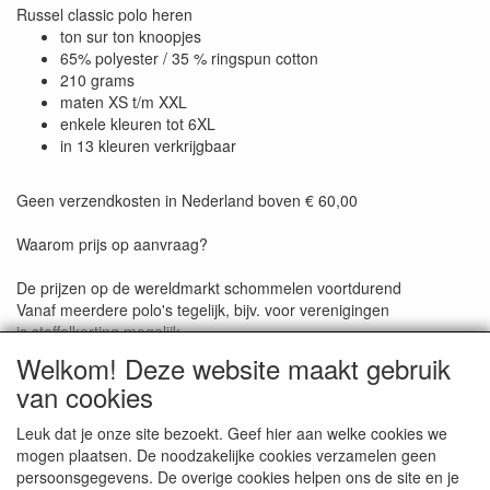
Russel classic polo heren
ton sur ton knoopjes
65% polyester / 35 % ringspun cotton
210 grams
maten XS t/m XXL
enkele kleuren tot 6XL
in 13 kleuren verkrijgbaar
Geen verzendkosten in Nederland boven € 60,00
Waarom prijs op aanvraag?
De prijzen op de wereldmarkt schommelen voortdurend
Vanaf meerdere polo's tegelijk, bijv. voor verenigingen
is staffelkorting mogelijk
Wil je alleen een klein borstlogo of ook een rug- en mouwlogo?
Welkom! Deze website maakt gebruik
van cookies
Reviews
Leuk dat je onze site bezoekt. Geef hier aan welke cookies we
mogen plaatsen. De noodzakelijke cookies verzamelen geen
Er zijn geen reviews beschikbaar in de huidige taal
persoonsgegevens. De overige cookies helpen ons de site en je