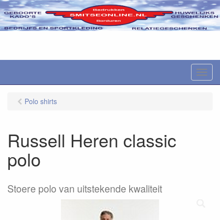
M
e
n
Polo shirts
u
Russell Heren classic
polo
Stoere polo van uitstekende kwaliteit