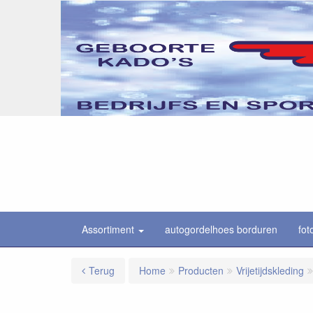
Assortiment
autogordelhoes borduren
fot
Terug
Home
Producten
Vrijetijdskleding