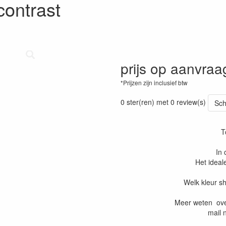
contrast
prijs op aanvraa
*Prijzen zijn inclusief btw
0 ster(ren) met 0 review(s)
Sch
T
In 
Het ideal
Welk kleur sh
Meer weten over
mail 