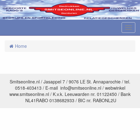
M
e
n
Home
u
Smitseonline.nl / Jasappel 7 / 9076 LE St. Annaparochie / tel.
0518-403413 / E-mail info@smitseonline.nl / webwinkel
www.smitseonline.nl / K.v.k. Leeuwarden nr. 01122450 / Bank
NL41RABO 0138682933 / BIC nr. RABONL2U