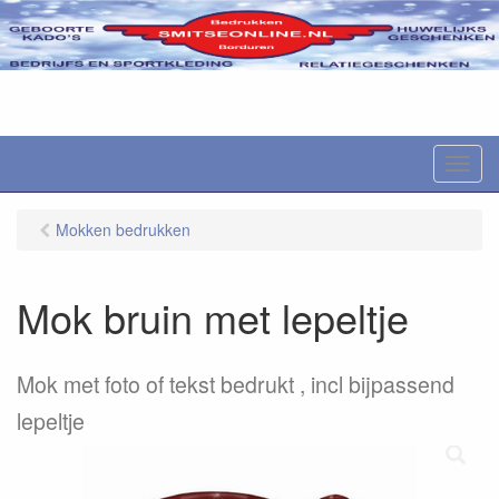
M
e
n
Mokken bedrukken
u
Mok bruin met lepeltje
Mok met foto of tekst bedrukt , incl bijpassend
lepeltje